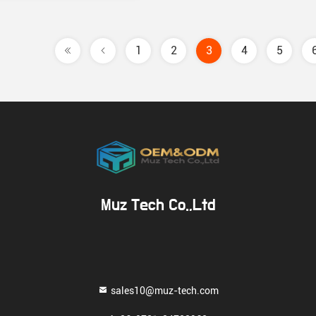
1
2
3
4
5
Muz Tech Co.,Ltd
sales10@muz-tech.com