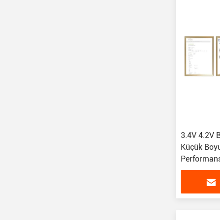
3.4V 4.2V B
Küçük Boyut
Performans
Modülü