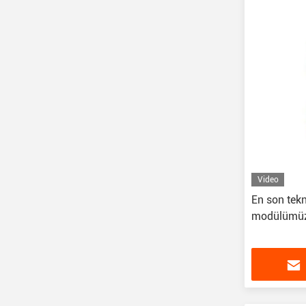
Video
En son tekn
modülümüzl