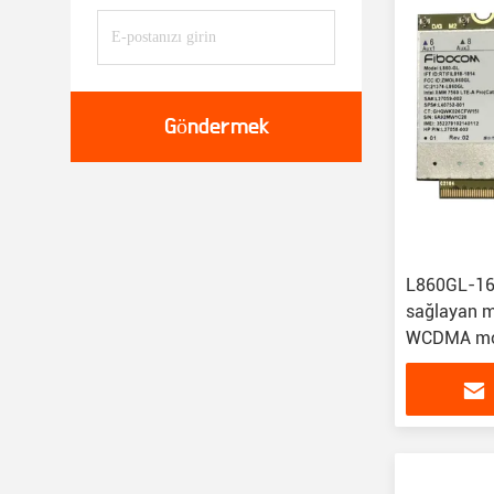
Göndermek
L860GL-16 
sağlayan m
WCDMA mo