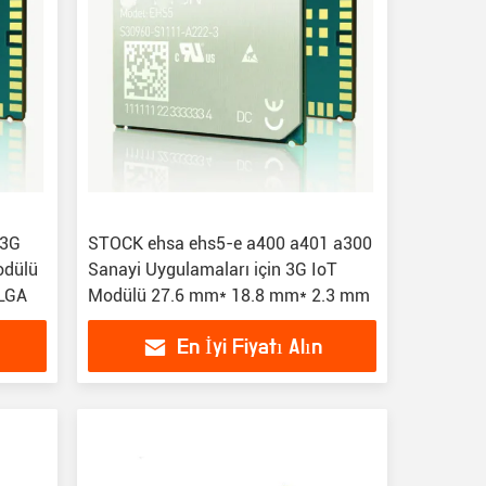
 3G
STOCK ehsa ehs5-e a400 a401 a300
dülü
Sanayi Uygulamaları için 3G IoT
 LGA
Modülü 27.6 mm* 18.8 mm* 2.3 mm
En İyi Fiyatı Alın