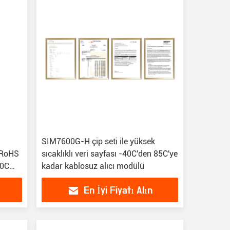
SIM7600G-H çip seti ile yüksek
 RoHS
sıcaklıklı veri sayfası -40C'den 85C'ye
40C
kadar kablosuz alıcı modülü
En İyi Fiyatı Alın