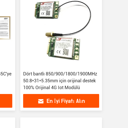
85C'ye
Dört bantlı 850/900/1800/1900MHz
50.8*31*5.35mm için orijinal destek
ü
100% Orijinal 4G Iot Modülü
En İyi Fiyatı Alın