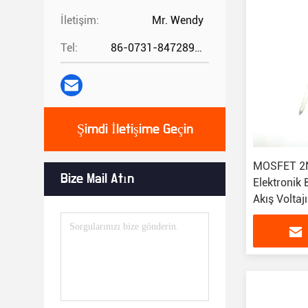
İletişim:
Mr. Wendy
Tel:
86-0731-84728962
Şimdi İletişime Geçin
MOSFET 2N
Bize Mail Atın
Elektronik 
Akış Voltajı