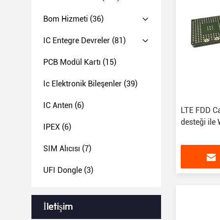
Bom Hizmeti
(36)
IC Entegre Devreler
(81)
PCB Modül Kartı
(15)
Ic Elektronik Bileşenler
(39)
IC Anten
(6)
LTE FDD Ca
desteği ile
IPEX
(6)
SIM Alıcısı
(7)
UFI Dongle
(3)
İletişim