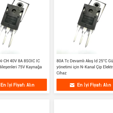
-CH 40V 8A 8SOIC IC
80A Tc Devamlı Akış Id 25°C G
Bileşenleri 75V Kaynağa
yönetimi için N-Kanal Çip Elekt
Cihaz
En İyi Fiyatı Alın
En İyi Fiyatı Alın