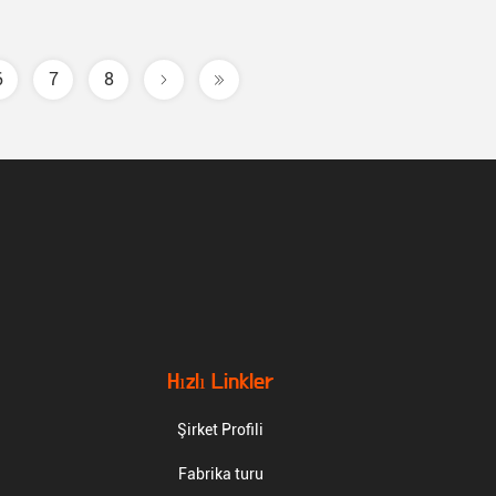
6
7
8
Hızlı Linkler
Şirket Profili
Fabrika turu