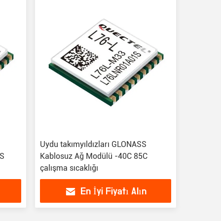
m
Uydu takımyıldızları GLONASS
PS
Kablosuz Ağ Modülü -40C 85C
çalışma sıcaklığı
En İyi Fiyatı Alın