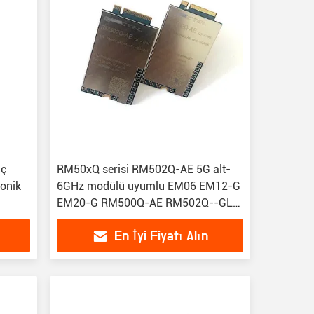
üç
RM50xQ serisi RM502Q-AE 5G alt-
ronik
6GHz modülü uyumlu EM06 EM12-G
EM20-G RM500Q-AE RM502Q--GL
RM505Q-AE
En İyi Fiyatı Alın