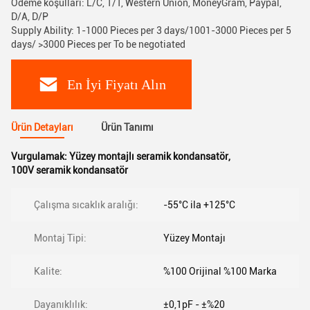
Ödeme koşulları: L/C, T/T, Western Union, MoneyGram, Paypal,
D/A, D/P
Supply Ability: 1-1000 Pieces per 3 days/1001-3000 Pieces per 5
days/ >3000 Pieces per To be negotiated
En İyi Fiyatı Alın
Ürün Detayları
Ürün Tanımı
Vurgulamak:
Yüzey montajlı seramik kondansatör
,
100V seramik kondansatör
Çalışma sıcaklık aralığı:
-55°C ila +125°C
Montaj Tipi:
Yüzey Montajı
Kalite:
%100 Orijinal %100 Marka
Dayanıklılık:
±0,1pF - ±%20