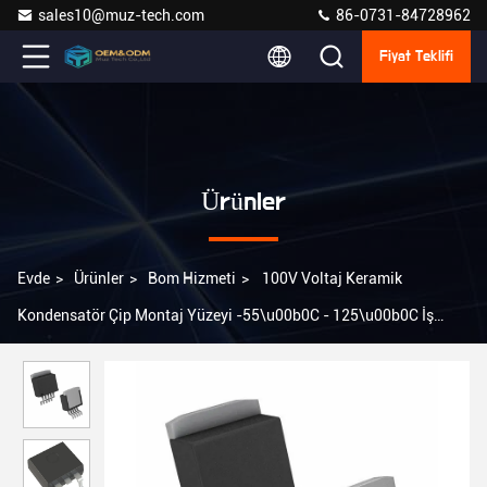
sales10@muz-tech.com
86-0731-84728962
Fiyat Teklifi
Ürünler
Evde
>
Ürünler
>
Bom Hizmeti
>
100V Voltaj Keramik
Kondensatör Çip Montaj Yüzeyi -55\u00b0C - 125\u00b0C İş
aralığı