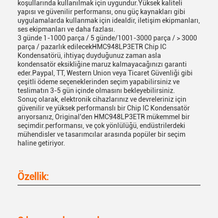
koşullarında kullanılmak için uygundur.Yüksek kaliteli
yapısı ve güvenilir performansı, onu güç kaynakları gibi
uygulamalarda kullanmak için idealdir, iletişim ekipmanları,
ses ekipmanları ve daha fazlası.
3 günde 1-1000 parça / 5 günde/1001-3000 parça / > 3000
parça / pazarlık edilecekHMC948LP3ETR Chip IC
Kondensatörü, ihtiyaç duyduğunuz zaman asla
kondensatör eksikliğine maruz kalmayacağınızı garanti
eder.Paypal, TT, Western Union veya Ticaret Güvenliği gibi
çeşitli ödeme seçeneklerinden seçim yapabilirsiniz ve
teslimatın 3-5 gün içinde olmasını bekleyebilirsiniz.
Sonuç olarak, elektronik cihazlarınız ve devreleriniz için
güvenilir ve yüksek performanslı bir Chip IC Kondensatör
arıyorsanız, Original'den HMC948LP3ETR mükemmel bir
seçimdir.performansı, ve çok yönlülüğü, endüstrilerdeki
mühendisler ve tasarımcılar arasında popüler bir seçim
haline getiriyor.
Özellik: