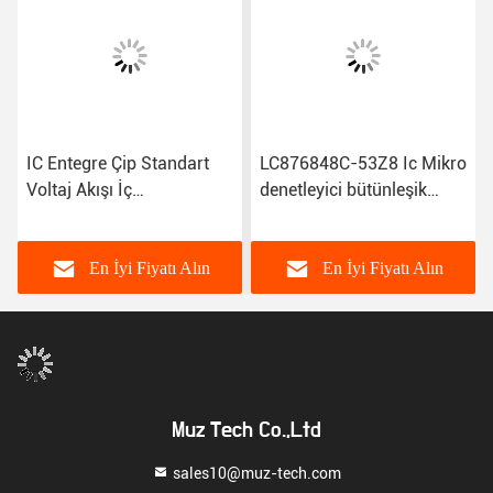
IC Entegre Çip Standart
LC876848C-53Z8 Ic Mikro
Voltaj Akışı İç
denetleyici bütünleşik
ATMEGA128A-AU
devre yongaları % 100
durum
En İyi Fiyatı Alın
En İyi Fiyatı Alın
Muz Tech Co.,Ltd
sales10@muz-tech.com