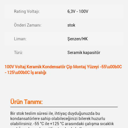
Rating Voltajı:
6,3V - 100V
Önderi Zamanı:
stok
Liman:
Şenzen/HK
Türü:
Seramik kapasitör
100V Voltaj Keramik Kondensatör Çip Montaj Yüzeyi -55\u00b0C
- 125\u00b0C İş aralığı
Ürün Tanımı:
Bir stok teslim süresi ile, ihtiyaç duyduğunuzda bu
kondansatörlere sahip olabileceğinizi bilerek huzurlu
olabilirsiniz.-55 °C ile +125 °C arasındaki çalışma sıcaklık