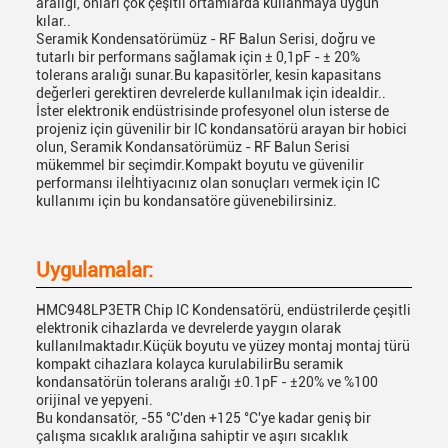
aralığı, onları çok çeşitli ortamlarda kullanmaya uygun
kılar..
Seramik Kondensatörümüz - RF Balun Serisi, doğru ve
tutarlı bir performans sağlamak için ± 0,1pF - ± 20%
tolerans aralığı sunar.Bu kapasitörler, kesin kapasitans
değerleri gerektiren devrelerde kullanılmak için idealdir..
İster elektronik endüstrisinde profesyonel olun isterse de
projeniz için güvenilir bir IC kondansatörü arayan bir hobici
olun, Seramik Kondansatörümüz - RF Balun Serisi
mükemmel bir seçimdir.Kompakt boyutu ve güvenilir
performansı ileİhtiyacınız olan sonuçları vermek için IC
kullanımı için bu kondansatöre güvenebilirsiniz.
Uygulamalar:
HMC948LP3ETR Chip IC Kondensatörü, endüstrilerde çeşitli
elektronik cihazlarda ve devrelerde yaygın olarak
kullanılmaktadır.Küçük boyutu ve yüzey montaj montaj türü
kompakt cihazlara kolayca kurulabilirBu seramik
kondansatörün tolerans aralığı ±0.1pF - ±20% ve %100
orijinal ve yepyeni.
Bu kondansatör, -55 °C'den +125 °C'ye kadar geniş bir
çalışma sıcaklık aralığına sahiptir ve aşırı sıcaklık